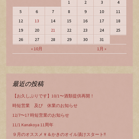
1
2
3
4
5
6
7
8
9
10
11
12
13
14
15
16
17
18
19
20
21
22
23
24
25
26
27
28
29
30
31
« 10月
1月 »
最近の投稿
【お久しぶりです】10/1〜酒類提供再開！
時短営業 及び 休業のお知らせ
12/7〜17 時短営業のお知らせ
11/1 Kanakoya 11周年
９月のオススメ🍷＆かきのオイル漬けスタート‼️