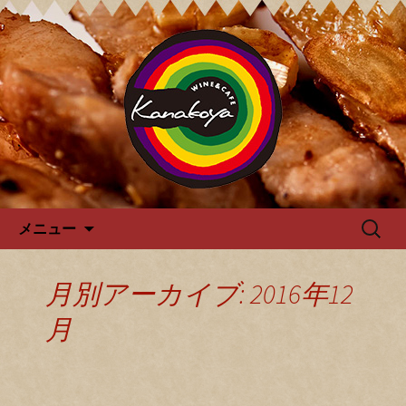
カナコヤよりお知らせ
Kanakoya カナコヤのブログ
コンテンツへ移動
検
メニュー
索:
月別アーカイブ: 2016年12
月