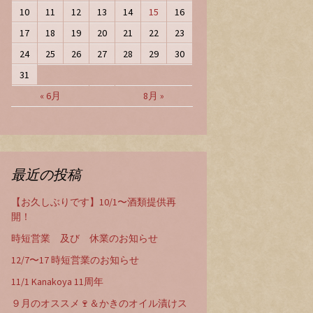
10
11
12
13
14
15
16
17
18
19
20
21
22
23
24
25
26
27
28
29
30
31
« 6月
8月 »
最近の投稿
【お久しぶりです】10/1〜酒類提供再
開！
時短営業 及び 休業のお知らせ
12/7〜17 時短営業のお知らせ
11/1 Kanakoya 11周年
９月のオススメ🍷＆かきのオイル漬けス