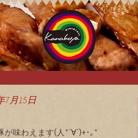
ya カナコヤのブ
年7月15日
豚が味わえます(人*´∀`)+･｡*