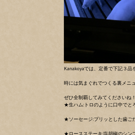
Kanakoyaでは、定番で下記３
時には気まぐれでつくる裏メニ
ぜひ全制覇してみてくださいね
★生ハム:トロのように口中でと
★ソーセージ:プリッとした歯ご
★ロースステーキ:塩胡椒のシン