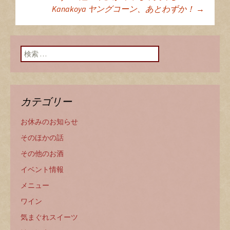
投稿ナビゲーショ
Kanakoya ヤングコーン、あとわずか！
→
ン
検索:
カテゴリー
お休みのお知らせ
そのほかの話
その他のお酒
イベント情報
メニュー
ワイン
気まぐれスイーツ