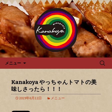
カナコヤよりお知らせ
Kanakoya カナコヤのブログ
コンテンツへ移動
検
メニュー
索:
Kanakoya やっちゃんトマトの美
味しさったら！！！
2019年6月12日
メニュー