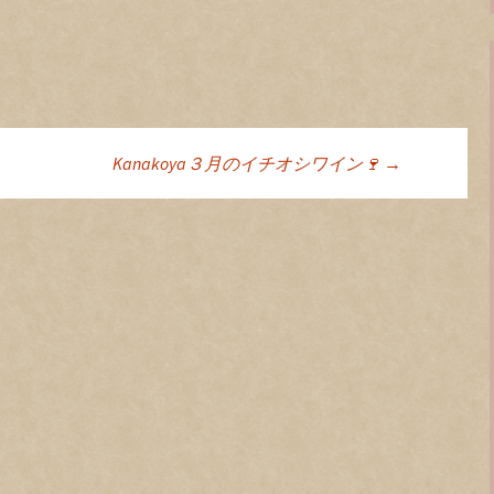
Kanakoya３月のイチオシワイン🍷
→
ョン