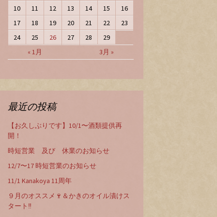
10
11
12
13
14
15
16
17
18
19
20
21
22
23
24
25
26
27
28
29
« 1月
3月 »
最近の投稿
【お久しぶりです】10/1〜酒類提供再
開！
時短営業 及び 休業のお知らせ
12/7〜17 時短営業のお知らせ
11/1 Kanakoya 11周年
９月のオススメ🍷＆かきのオイル漬けス
タート‼️