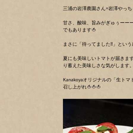
三浦の岩澤農園さん=岩澤やっち
甘さ、酸味、旨みがぎゅぅーー
でもあります🍅
まさに「待ってました‼️」という
夏にも美味しいトマトが届きま
り蓄えた美味しさな気がします
Kanakoyaオリジナルの「生
召し上がれ🍅🍅🍅