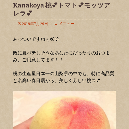
Kanakoya 桃💕トマト💕モッツア
レラ💕
2019年7月29日
メニュー
あっついですねぇ😵💦
既に夏バテしそうなあなたにぴったりのおつま
み、ご用意してます！！
桃の生産量日本一の山梨県の中でも、特に高品質
と名高い春日居から、美しく芳しい桃🍑💕