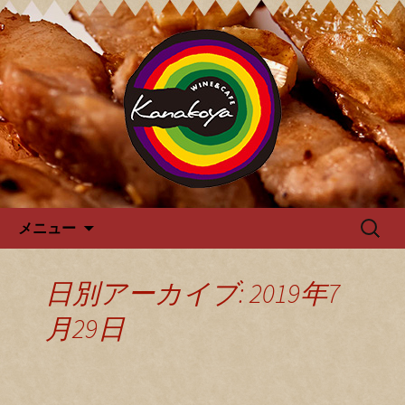
カナコヤよりお知らせ
Kanakoya カナコヤのブログ
コンテンツへ移動
検
メニュー
索:
日別アーカイブ: 2019年7
月29日